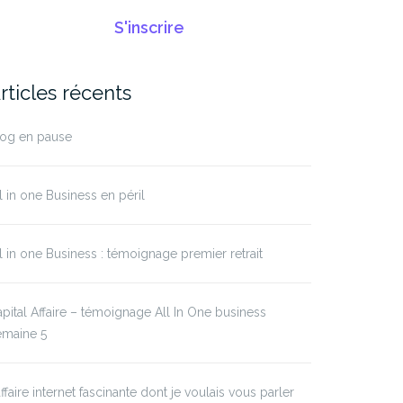
S'inscrire
rticles récents
log en pause
l in one Business en péril
l in one Business : témoignage premier retrait
pital Affaire – témoignage All In One business
emaine 5
affaire internet fascinante dont je voulais vous parler