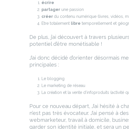
écrire
partager
une passion
créer
du contenu numérique (livres, vidéos, m
Etre totalement
libre
temporellement et géogr
De plus, j’ai découvert à travers plusieu
potentiel d’être monétisable !
J’ai donc décidé d’orienter désormais mes
principales :
Le blogging
Le marketing de réseau
La création et la vente d’infoproduits (activité 
Pour ce nouveau départ, J’ai hésité à ch
n’est pas très évocateur. J’ai pensé à d
webmarketeur, travail à domicile, busine
garder son identité initiale, et sera un