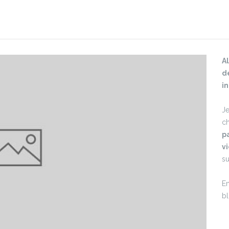
A
d
in
Je
ch
p
v
su
En
bl