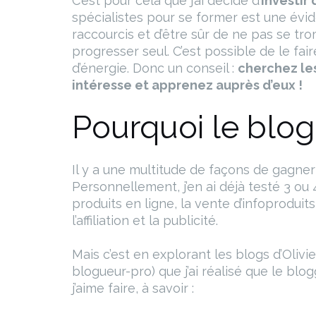
C’est pour cela que j’ai décidé d’
investir
spécialistes pour se former est une év
raccourcis et d’être sûr de ne pas se tro
progresser seul. C’est possible de le fa
d’énergie. Donc un conseil :
cherchez les
intéresse et apprenez auprès d’eux !
Pourquoi le blog
Il y a une multitude de façons de gagner s
Personnellement, j’en ai déjà testé 3 o
produits en ligne, la vente d’infoprodui
l’affiliation et la publicité.
Mais c’est en explorant les blogs d’Olivi
blogueur-pro) que j’ai réalisé que le blo
j’aime faire, à savoir :