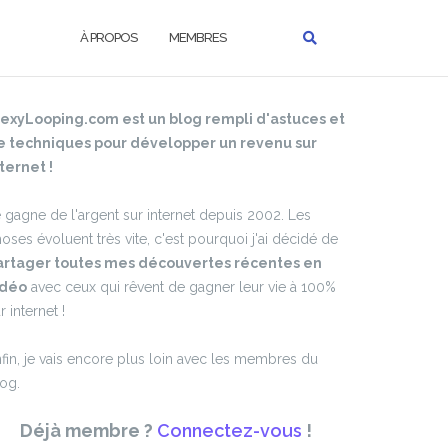
À PROPOS
MEMBRES
lexyLooping.com est un blog rempli d'astuces et
e techniques pour développer un revenu sur
ternet !
 gagne de l'argent sur internet depuis 2002. Les
oses évoluent très vite, c'est pourquoi j'ai décidé de
artager toutes mes découvertes récentes en
idéo
avec ceux qui rêvent de gagner leur vie à 100%
r internet !
fin, je vais encore plus loin avec les membres du
og.
Déjà membre ?
Connectez-vous
!