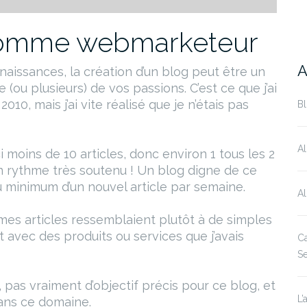
comme webmarketeur
A
naissances, la création d’un blog peut être un
(ou plusieurs) de vos passions. C’est ce que j’ai
10, mais j’ai vite réalisé que je n’étais pas
B
Al
i moins de 10 articles, donc environ 1 tous les 2
un rythme très soutenu ! Un blog digne de ce
 minimum d’un nouvel article par semaine.
Al
mes articles ressemblaient plutôt à de simples
rt avec des produits ou services que j’avais
Ca
S
, pas vraiment d’objectif précis pour ce blog, et
L’
ans ce domaine.