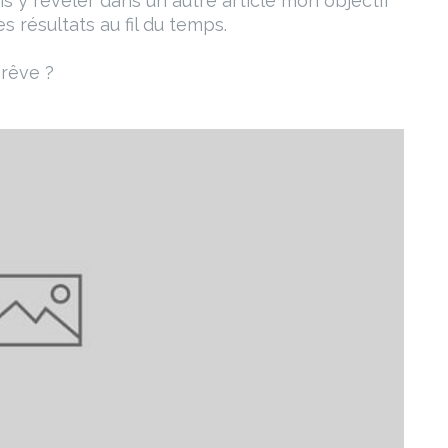
is y révéler dans un autre article mon objectif
s résultats au fil du temps.
 rêve ?