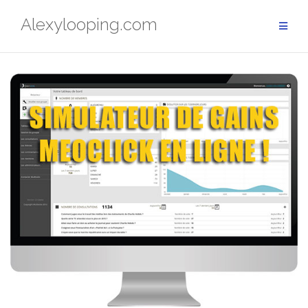
Aller
Alexylooping.com
au
contenu